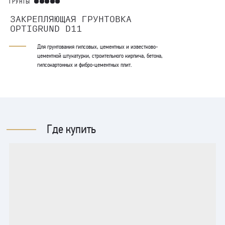
ГРУНТЫ
ГРУНТЫ
ЗАКРЕПЛЯЮЩАЯ ГРУНТОВКА
QUARTZ
OPTIGRUND D11
Ква
ул
Для грунтования гипсовых, цементных и известково-
цементной штукатурки, строительного кирпича, бетона,
гипсокартонных и фибро-цементных плит.
Рекомендуем после полного высыхания покрытия SAHARA (русс. САХАРА)
проветрить помещение.
Где купить