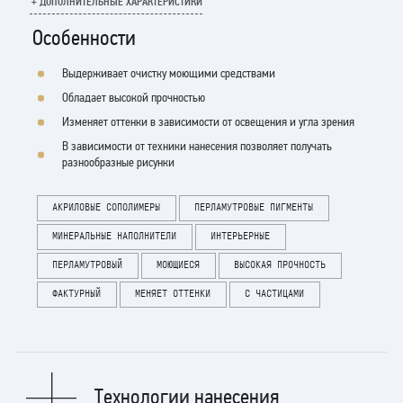
+ ДОПОЛНИТЕЛЬНЫЕ ХАРАКТЕРИСТИКИ
Элегантный и натуральный шарм покрытию придает сочетание кварцевых
Особенности
частиц и перламутровой базы. Э
тот материал очень прост в нанесении.
Выпускается в базах: SILVER, GOLD и PREMIUM/SILVER
Выдерживает очистку моющими средствами
Обладает высокой прочностью
Изменяет оттенки в зависимости от освещения и угла зрения
В зависимости от техники нанесения позволяет получать
разнообразные рисунки
АКРИЛОВЫЕ СОПОЛИМЕРЫ
ПЕРЛАМУТРОВЫЕ ПИГМЕНТЫ
МИНЕРАЛЬНЫЕ НАПОЛНИТЕЛИ
ИНТЕРЬЕРНЫЕ
ПЕРЛАМУТРОВЫЙ
МОЮЩИЕСЯ
ВЫСОКАЯ ПРОЧНОСТЬ
ФАКТУРНЫЙ
МЕНЯЕТ ОТТЕНКИ
С ЧАСТИЦАМИ
Технологии нанесения