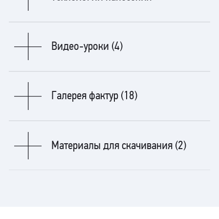
На подготовленную поверхность нанести грунт QUARTZ PRIMER или
заколерованный в необходимый цвет DECOR PRIMER (рис. 1). Дождаться
Видео-уроки (4)
полного высыхания.
Перед нанесением размешать материал выбранной базы, постепенно
добавляя краситель до получения нужного оттенка. Нанести состав
плоской широкой укороченной кистью произвольными движениями,
распределяя кварцевые частички равномерно по поверхности (рис. 2). Через
Галерея фактур (18)
10-15 мин. чистой широкой кистью сгруппировать крупинки, создавая
оригинальные узоры на поверхности (рис. 3).
Материалы для скачивания (2)
Sahara Matt
Каталоги – pdf (16.46 МB)
СКАЧАТЬ