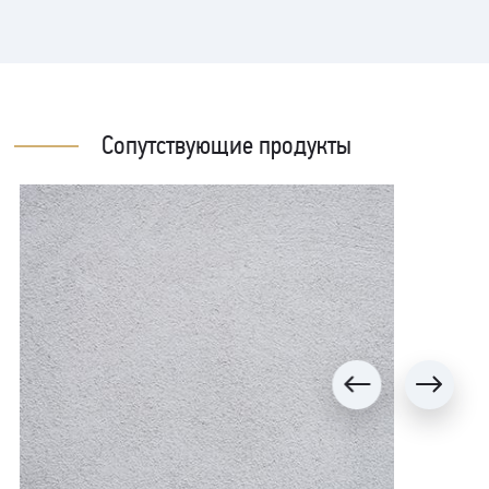
финишной обработки.
Старые лакированные или окрашенные поверхности необходимо
отшлифовать нождачной бумагой 400 и обезжирить.
Предварительно обеспыльте поверхность пылесосом.
Для удобства применения смешивание компонентов лака можно производить
непосредственно в таре с компонентом А. Для этого вылейте отвердитель
ELFLOOR HARDENER Gloss в емкость с компонентом А и тщательно
Сопутствующие продукты
перемешайте механическим миксером. Пропорция смешения 5:1 по весу.
Смешивание следует производить не менее 5 минут, для получения
однородного покрытия без пятен и кратеров.
Нанесение производится любым удобным способом (кистью, валиком,
пневмораспылителем). Для получения оптимального защитного эффекта
рекомендуется наносить лак минимум в 2 слоя.
Известковые и цементные основания необходимо предварительно обработать
специальным грунтом.
Все работы в данным продуктом рекомендуется производить с
использованием следующих мер и защитных средств:
- Достаточная вентиляция
- Очки для защиты от брызг
- Резиновые перчатки.
В случае попадания в глаза, немедленно промыть их большим количеством
воды. В случае попадания на кожу вымойте загрязненный участок водой с
моющим средством.