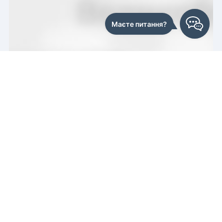
Этот сайт использует файлы cookie и похожие технологии, чтобы гарантировать максимальное удобство пользователям.
При использовании данного сайта, вы подтверждаете свое согласие на использование файлов cookie в соответствии с
настоящим уведомлением в отношении данного типа файлов
Если вы не согласны с тем, чтобы мы использовали данный тип файлов, то вы должны соответствующим образом установить
настройки вашего браузера или не использовать сайт elf-decor.
Нажмите для отображения карты
СОГЛАСЕН