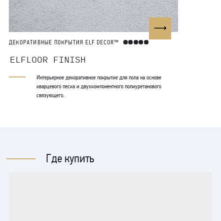
ДЕКОРАТИВНЫЕ ПОКРЫТИЯ ELF DECOR™
ДЕКОРАТИВН
ELFLOOR FINISH
ELFLOO
Интерьерное декоративное покрытие для пола на основе
Инт
кварцевого песка и двухкомпонентного полиуретанового
ква
связующего.
св
Где купить