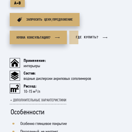
А+В
ЗАПРОСИТЬ ЦЕНУ/ПРЕДЛОЖЕНИЕ
ГДЕ КУПИТЬ?
НУЖНА КОНСУЛЬТАЦИЯ?
Применение:
интерьеры
Состав:
водные дисперсии акриловых сополимеров
Расход:
10-15 м²/л
+ ДОПОЛНИТЕЛЬНЫЕ ХАРАКТЕРИСТИКИ
VARNISH PROTECT 2K Gloss двухкомпонентный полиуретановый глянцевый
Особенности
лак на водной основе. Образует финишное прозрачное, износостойкое
покрытие на различных основаниях.
Особенно глянцевое покрытие
При нанесении на минеральные подложки за счет смачивания делает
Прозрачный, не желтеет