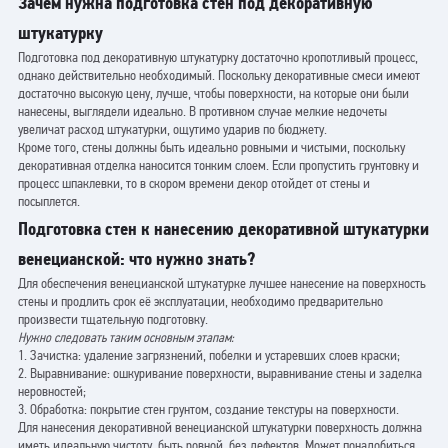
Зачем нужна подготовка стен под декоративную
штукатурку
Подготовка под декоративную штукатурку достаточно кропотливый процесс,
однако действительно необходимый. Поскольку декоративные смеси имеют
достаточно высокую цену, лучше, чтобы поверхности, на которые они были
нанесены, выглядели идеально. В противном случае мелкие недочеты
увеличат расход штукатурки, ощутимо ударив по бюджету.
Кроме того, стены должны быть идеально ровными и чистыми, поскольку
декоративная отделка наносится тонким слоем. Если пропустить грунтовку и
процесс шпаклевки, то в скором времени декор отойдет от стены и
посыплется.
Подготовка стен к нанесению декоративной штукатурки
венецианской: что нужно знать?
Для обеспечения венецианской штукатурке лучшее нанесение на поверхность
стены и продлить срок её эксплуатации, необходимо предварительно
произвести тщательную подготовку.
Нужно следовать таким основным этапам:
1. Зачистка: удаление загрязнений, побелки и устаревших слоев краски;
2. Выравнивание: ошкуривание поверхности, выравнивание стены и заделка
неровностей;
3. Обработка: покрытие стен грунтом, создание текстуры на поверхности.
Для нанесения декоративной венецианской штукатурки поверхность должна
иметь идеальную чистоту, быть ровной, без дефектов. Может понадобиться