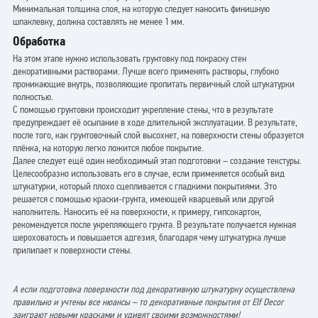
Минимальная толщина слоя, на которую следует наносить финишную
шпаклевку, должна составлять не менее 1 мм.
Обработка
На этом этапе нужно использовать грунтовку под покраску стен
декоративными растворами. Лучше всего применять растворы, глубоко
проникающие внутрь, позволяющие пропитать первичный слой штукатурки
полностью.
С помощью грунтовки происходит укрепление стены, что в результате
предупреждает её осыпание в ходе длительной эксплуатации. В результате,
после того, как грунтовочный слой высохнет, на поверхности стены образуется
плёнка, на которую легко ложится любое покрытие.
Далее следует ещё один необходимый этап подготовки – создание текстуры.
Целесообразно использовать его в случае, если применяется особый вид
штукатурки, который плохо сцепливается с гладкими покрытиями. Это
решается с помощью краски-грунта, имеющей кварцевый или другой
наполнитель. Наносить её на поверхности, к примеру, гипсокартон,
рекомендуется после укрепляющего грунта. В результате получается нужная
шероховатость и повышается адгезия, благодаря чему штукатурка лучше
прилипает к поверхности стены.
А если подготовка поверхности под декоративную штукатурку осуществлена
правильно и учтены все нюансы – то декоративные покрытия от Elf Decor
заиграют новыми красками и удивят своими возможностями!