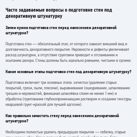
Часто задаваемые вопросы о подготовке стен под
декоративную штукатурку
Зачем нужна подготовка стен перед нанесением декоративной
штукатурки?
Подготовка стен — обязательный этап, от которого зависит внешний вид и
долговечность декоративного покрытия. Неровности и дефекты увеличивают
расход штукатурки, а отсутствие грунтовки приводит к отслаиванию и
осыпанию декора. Стены должны быть идеально ровными, чистыми и сухими.
Какие основные этапы подготовки стен под декоративную штукатурку?
Подготовка включает три основных этапа: зачистка (удаление старых
покрытий, грязи, пыли, плесени), выравнивание (ошкуривание, шпаклевание
трещин и неровностей, финишная шпаклёвка слоем не менее 1 мм) и
обработка (грунтование глубокопроникающим раствором и создание текстуры
кварцевой грунт-краской для лучшей адгезии).
Как правильно зачистить стену перед нанесением декоративной
штукатурки?
Необходимо полностью удалить предыдущее покрытие — побелку, старые