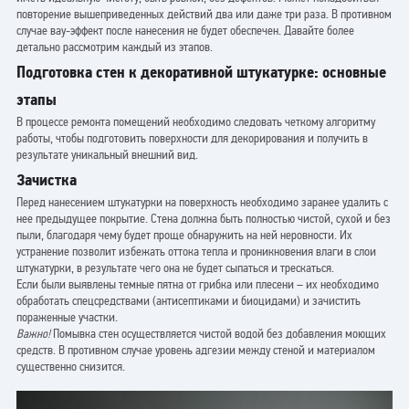
повторение вышеприведенных действий два или даже три раза. В противном
случае вау-эффект после нанесения не будет обеспечен. Давайте более
детально рассмотрим каждый из этапов.
Подготовка стен к декоративной штукатурке: основные
этапы
В процессе ремонта помещений необходимо следовать четкому алгоритму
работы, чтобы подготовить поверхности для декорирования и получить в
результате уникальный внешний вид.
Зачистка
Перед нанесением штукатурки на поверхность необходимо заранее удалить с
нее предыдущее покрытие. Стена должна быть полностью чистой, сухой и без
пыли, благодаря чему будет проще обнаружить на ней неровности. Их
устранение позволит избежать оттока тепла и проникновения влаги в слои
штукатурки, в результате чего она не будет сыпаться и трескаться.
Если были выявлены темные пятна от грибка или плесени – их необходимо
обработать спецсредствами (антисептиками и биоцидами) и зачистить
пораженные участки.
Важно!
Помывка стен осуществляется чистой водой без добавления моющих
средств. В противном случае уровень адгезии между стеной и материалом
существенно снизится.