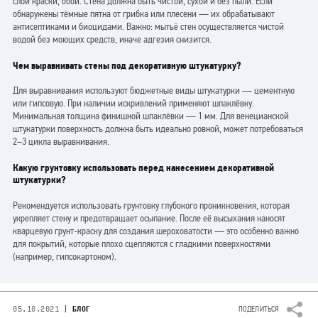
слои краски, обои. Стена должна быть чистой, сухой и без пыли. Если
обнаружены тёмные пятна от грибка или плесени — их обрабатывают
антисептиками и биоцидами. Важно: мытьё стен осуществляется чистой
водой без моющих средств, иначе адгезия снизится.
Чем выравнивать стены под декоративную штукатурку?
Для выравнивания используют бюджетные виды штукатурки — цементную
или гипсовую. При наличии искривлений применяют шпаклёвку.
Минимальная толщина финишной шпаклёвки — 1 мм. Для венецианской
штукатурки поверхность должна быть идеально ровной, может потребоваться
2–3 цикла выравнивания.
Какую грунтовку использовать перед нанесением декоративной
штукатурки?
Рекомендуется использовать грунтовку глубокого проникновения, которая
укрепляет стену и предотвращает осыпание. После её высыхания наносят
кварцевую грунт-краску для создания шероховатости — это особенно важно
для покрытий, которые плохо сцепляются с гладкими поверхностями
(например, гипсокартоном).
|
05.10.2021
БЛОГ
ПОДЕЛИТЬСЯ