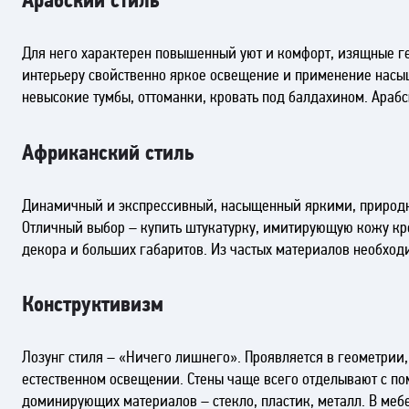
Арабский стиль
Для него характерен повышенный уют и комфорт, изящные г
интерьеру свойственно яркое освещение и применение насыщ
невысокие тумбы, оттоманки, кровать под балдахином. Араб
Африканский стиль
Динамичный и экспрессивный, насыщенный яркими, природным
Отличный выбор – купить штукатурку, имитирующую кожу к
декора и больших габаритов. Из частых материалов необходи
Конструктивизм
Лозунг стиля – «Ничего лишнего». Проявляется в геометрии
естественном освещении. Стены чаще всего отделывают с по
доминирующих материалов – стекло, пластик, металл. В мебе