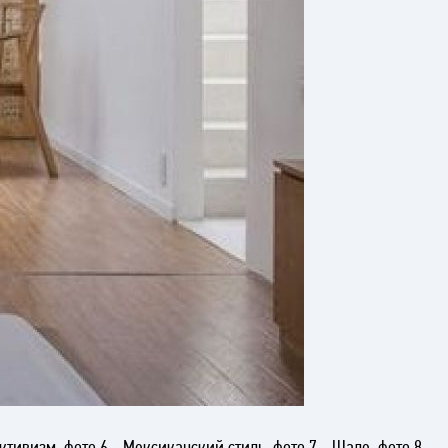
уктивизм, фото 6 - Мексиканский стиль, фото 7 - Шале, фото 8