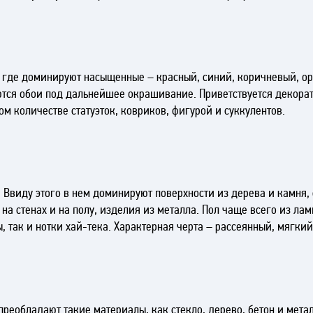
, где доминируют насыщенные – красный, синий, коричневый, о
ются обои под дальнейшее окрашивание. Приветствуется декора
м количестве статуэток, ковриков, фигурой и суккулентов.
Ввиду этого в нем доминируют поверхности из дерева и камня,
а стенах и на полу, изделия из металла. Пол чаще всего из лам
ы, так и нотки хай-тека. Характерная черта – рассеянный, мягки
преобладают такие материалы, как стекло, дерево, бетон и мета