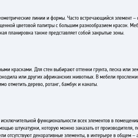
еометрические линии и формы. Часто встречающийся элемент – 
енной цветовой палитры с большим разнообразием красок. Мебе
ская планировка также представляет собой закрытые зоны.
и красками. Для стен выбирают оттенки грунта, песка или земл
рокодила или других африканских животных. В мебели прослежи
мо отметить дерево, ротанг, бамбук и канаты.
, исключительной функциональности всех элементов в помещении,
мощью штукатурки, которую можно заказать от производителя, 
ли отсутствуют декоративные элементы, в интерьере в общем – 