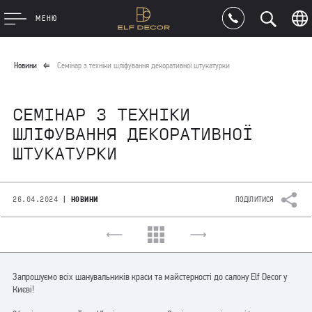
МЕНЮ
Новини
Семінар з техніки шліфування декоративної штукатурки
СЕМІНАР З ТЕХНІКИ
ШЛІФУВАННЯ ДЕКОРАТИВНОЇ
ШТУКАТУРКИ
|
26.04.2024
НОВИНИ
ПОДІЛИТИСЯ
Запрошуємо всіх шанувальників краси та майстерності до салону Elf Decor у
Києві!