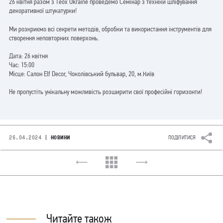
26 квітня разом з T
eox Ukraine
проведемо Семінар з техніки шліфування
декоративної штукатурки!
Ми розкриємо всі секрети методів, обробки та використання інструментів для
створення неповторних поверхонь.
Дата: 26 квітня
Час: 15:00
Місце: Салон Elf Decor, Чоколівський бульвар, 20, м.Київ
Не пропустіть унікальну можливість розширити свої професійні горизонти!
|
26.04.2024
НОВИНИ
ПОДІЛИТИСЯ
Читайте також