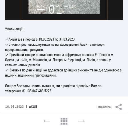
01
04
Умови акції:
✓Акція діє в період з 10.03.2023 по 31.03.2023.
✓Знижки розповсюджуються на всі фасовування, бази та кольори
перерахованих продуктів.
✓ Придбати товари зі знижкою можна в фірмових салонах Elf Decor в м.
Одеса., м. Київ, м. Миколаїв, м. Дніпро, м. Чернівці, м. Львів, а також у
салонах наших дилерів.
✓ Знижка по даній акції не додається до інших знижок та не діє одночасно з
іншими акційними пропозиціями.
Якщо у Вас залишились питання, ми з радістю відповімо Вам за
телефоном
+
38 067 483 5222
|
10.03.2023
АКЦІЇ
ПОДІЛИТИСЯ