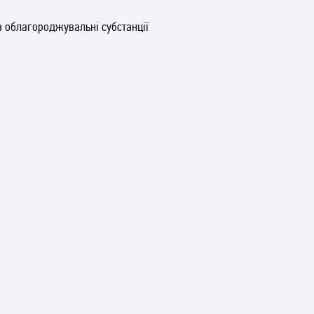
а облагороджувальні субстанції
 захисно-декоративне кремоподібне покриття для зовнішніх
 спеціальних силанових полімерів з додаванням допоміжних
і стійку гідрофобізацію оброблюваної поверхні, відмінну
и висолів і агресивного атмосферного впливу.