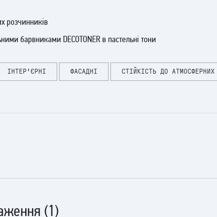
их розчинників
льними барвниками DECOTONER в пастельні тони
ІНТЕР'ЄРНІ
ФАСАДНІ
СТІЙКІСТЬ ДО АТМОСФЕРНИХ
 і висушена. Додаткова обробка грунтами не рекомендується.
аження (1)
кою відповідно до бажаного ефекту. Допускається кольорування 