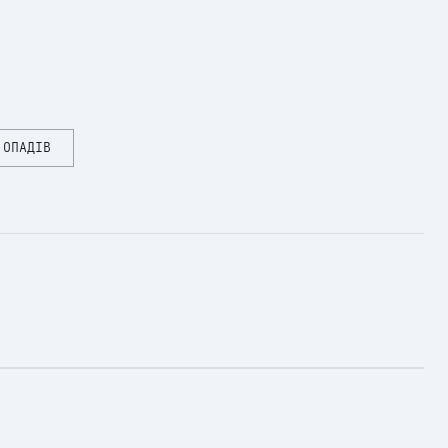
 ОПАДІВ
в пастельні відтінки для додання ефекту «легкої патіни».