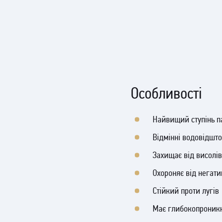
Особливості
Найвищий ступінь п
Відмінні водовідшто
Захищає від висолі
Охороняє від негат
Стійкий проти лугів
Має глибокопроникн