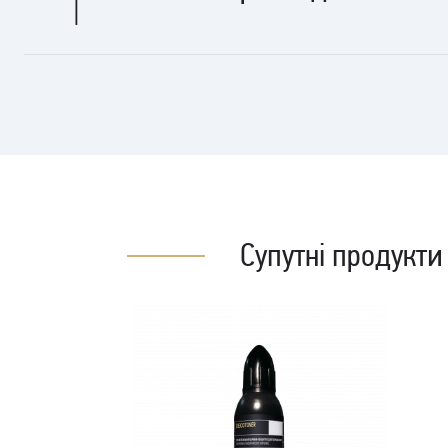
Завдяки своїй кремовій консистенції легко наноситься на стіни
Каталог продукції Elf Decor™ (UA)
Каталоги – pdf (57.73 МB)
Супутні продукти