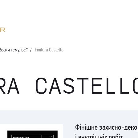
Воски і емульсії
Finitura Castello
RA CASTELL
Фінішне захисно-деко
і внутрішніх робіт