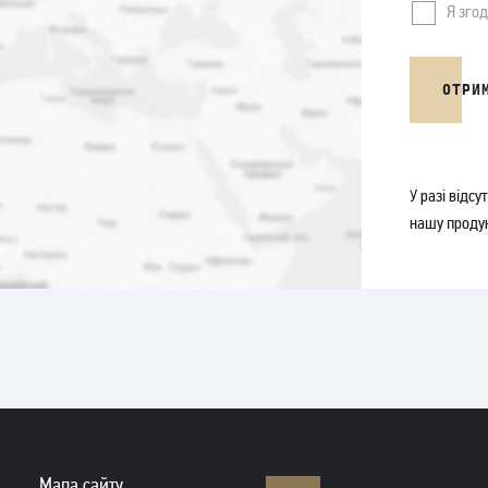
Я зго
ОТРИ
У разі відс
нашу продук
Мапа сайту