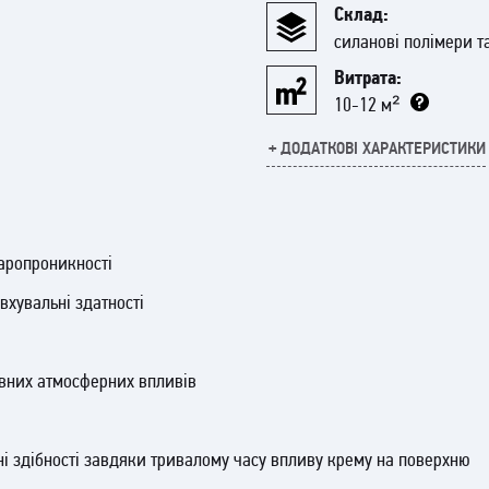
Склад:
силанові полімери т
Витрата:
10-12 м²
+ ДОДАТКОВІ ХАРАКТЕРИСТИКИ
FINITURA CASTELLO - фінішне
і внутрішніх робіт на основі
субстанцій. Забезпечує повну 
паропроникність, захист прот
аропроникності
вхувальні здатності
в
ивних атмосферних впливів
і здібності завдяки тривалому часу впливу крему на поверхню