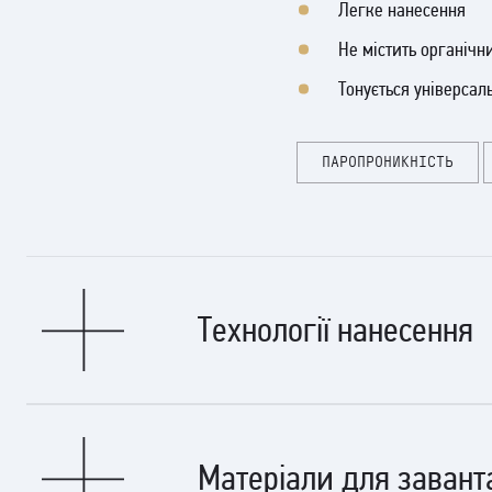
Легке нанесення
Не містить органічн
Тонується універса
ПАРОПРОНИКНІСТЬ
Технології нанесення
Оброблювана поверхня повинна бути очищена від бруду, пилу
Матеріали для завант
Наноситься пензлем, валиком, малярським рукавичкою або губ