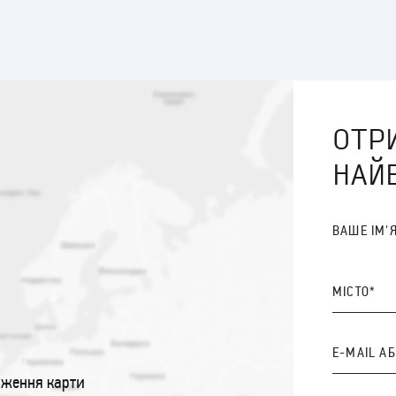
ОТР
НАЙ
ВАШЕ ІМ'
МІСТО*
E-MAIL А
аження карти