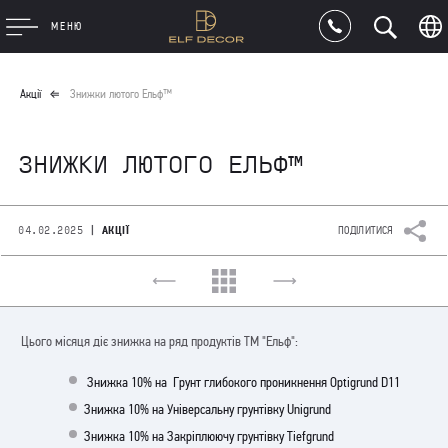
МЕНЮ
Акції
Знижки лютого Ельф™
ЗНИЖКИ ЛЮТОГО ЕЛЬФ™
|
04.02.2025
АКЦІЇ
ПОДІЛИТИСЯ
Цього місяця діє знижка на ряд продуктів ТМ "Ельф":
Знижка 10% на Грунт глибокого проникнення Optigrund D11
Знижка 10% на Універсальну грунтівку Unigrund
Знижка 10% на Закріплюючу грунтівку Tiefgrund