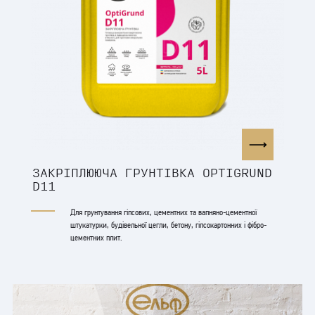
ЗАКРІПЛЮЮЧА ГРУНТІВКА OPTIGRUND
D11
Для грунтування гіпсових, цементних та вапняно-цементної
штукатурки, будівельної цегли, бетону, гіпсокартонних і фібро-
цементних плит.